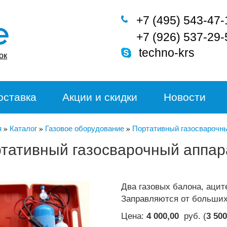
+7 (495) 543-47-
+7 (926) 537-29-
techno-krs
ок
оставка
Акции и скидки
Новости
я
Каталог
Газовое оборудование
Портативный газоcварочны
тативный газоcварочный аппар
Два газовых балона, аците
Заправляются от больших
Цена:
4 000,00
руб. (
3 500