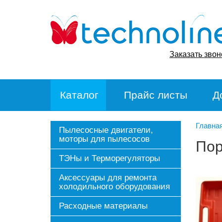
Заказать звон
Каталог
Прайс листы
Д
Главна
Пылесосные двигатели,
моторы для пылесосов
Пор
ТЭНы и Терморегуляторы
Аксессуары для ремонта
холодильного оборудования
Расходные материалы